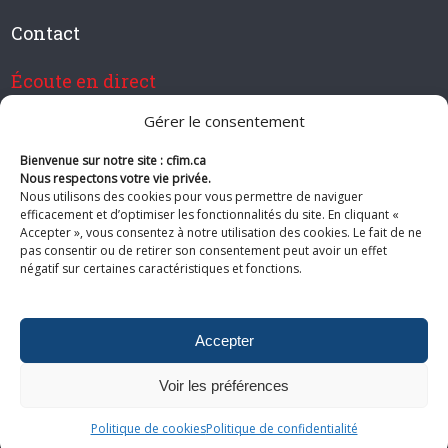
Contact
Écoute en direct
Gérer le consentement
Bienvenue sur notre site : cfim.ca
Devenir membre de CFIM
Nous respectons votre vie privée.
Nous utilisons des cookies pour vous permettre de naviguer
efficacement et d’optimiser les fonctionnalités du site. En cliquant «
Accepter », vous consentez à notre utilisation des cookies. Le fait de ne
pas consentir ou de retirer son consentement peut avoir un effet
Suivez-nous
négatif sur certaines caractéristiques et fonctions.
Accepter
Voir les préférences
© 2026 CFIM. Tous droits réservés.
Politiques de confidentialité
|
Plan
du site
Politique de cookies
Politique de confidentialité