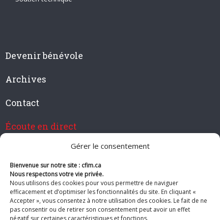
Devenir bénévole
Archives
Contact
Écoute en direct
Gérer le consentement
Bienvenue sur notre site : cfim.ca
Devenir membre de CFIM
Nous respectons votre vie privée.
Nous utilisons des cookies pour vous permettre de naviguer
efficacement et d’optimiser les fonctionnalités du site. En cliquant «
Accepter », vous consentez à notre utilisation des cookies. Le fait de ne
pas consentir ou de retirer son consentement peut avoir un effet
Suivez-nous
négatif sur certaines caractéristiques et fonctions.